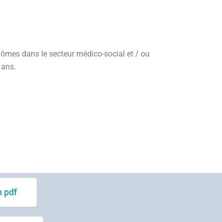
iplômes dans le secteur médico-social et / ou
 ans.
EFFICACE; GESTION DES CONFLITS; PRISE DE
E CONSCIENCE; VALEURS; CROYANCES;
ÉDÉRER; EQUIPE; POTENTIEL; ENERGIE;
RISER; POSTURES; HUMANITUDE;
OSSIBILITÉ; PNL; ACCUEIL
 pdf