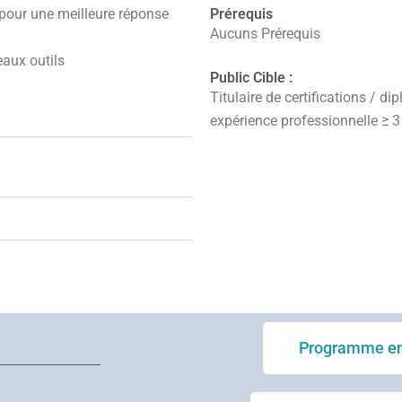
Prérequis
 pour une meilleure réponse
Aucuns Prérequis
eaux outils
Public Cible :
Titulaire de certifications / d
expérience professionnelle ≥ 3
COMMUNICATION ASSERTIVE/
PAROLE; EMPATHIE; PRISE D
COMPORTEMENTS REFUGES; F
OBJECTIF,CHANGEMENT;FAVO
COMPETENCES; OUVERTURE; P
Programme en