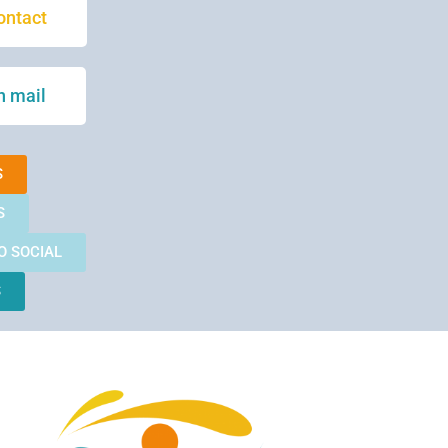
ontact
n mail
S
S
O SOCIAL
S