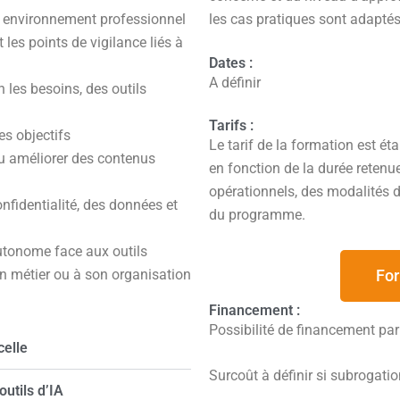
on environnement professionnel
les cas pratiques sont adapté
t les points de vigilance liés à
Dates :
A définir
n les besoins, des outils
Tarifs :
es objectifs
Le tarif de la formation est ét
r ou améliorer des contenus
en fonction de la durée retenu
opérationnels, des modalités d
nfidentialité, des données et
du programme.
autonome face aux outils
For
on métier ou à son organisation
Financement :
Possibilité de financement pa
celle
Surcoût à définir si subrogati
utils d’IA