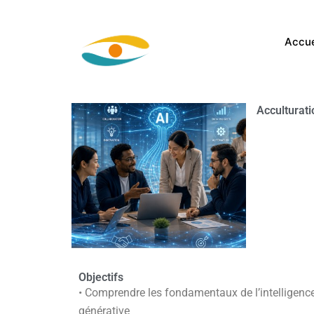
Aller
au
Accue
contenu
Acculturati
Objectifs
• Comprendre les fondamentaux de l’intelligence ar
générative