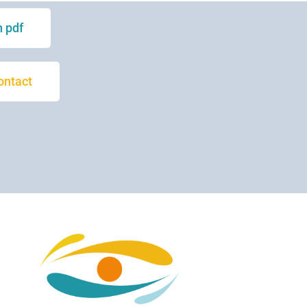
 pdf
ontact