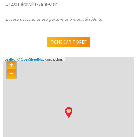
14200 Hérouville-Saint-Clair
Locaux accessibles aux personnes à mobilité réduite
FICHE CARIF OREF
Leaflet
| ©
OpenStreetMap
contributors
+
−